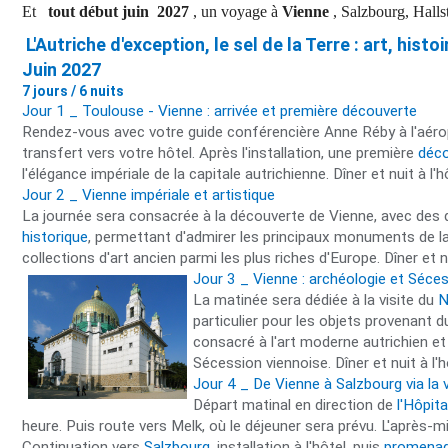
Et
tout début juin 2027
, un voyage à
Vienne
, Salzbourg, Halls
L'Autriche d'exception, le sel de la Terre : art, hist
Juin 2027
7 jours / 6 nuits
Jour 1 _ Toulouse - Vienne : arrivée et première découverte
Rendez-vous avec votre guide conférencière Anne Réby à l'aérop
transfert vers votre hôtel. Après l'installation, une première
déco
l'élégance impériale de la capitale autrichienne. Dîner et nuit à l'h
Jour 2 _ Vienne impériale et artistique
La journée sera consacrée à la découverte de Vienne, avec des
historique
, permettant d'admirer les principaux monuments de la vi
collections d'art ancien parmi les plus riches d'Europe. Dîner et nu
Jour 3 _ Vienne : archéologie et Séc
La matinée sera dédiée à la visite du
N
particulier pour les objets provenant du
consacré à l'art moderne autrichien e
Sécession viennoise. Dîner et nuit à l'h
Jour 4 _ De Vienne à Salzbourg via la 
Départ matinal en direction de
l'Hôpit
heure. Puis route vers Melk, où le déjeuner sera prévu. L'après-mi
Continuation vers
Salzbourg
, installation à l'hôtel, puis
promenade 