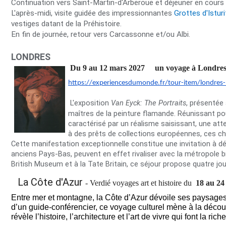
Continuation vers Saint-Martin-d'Arberoue et déjeuner en cours 
L'après-midi, visite guidée des impressionnantes
Grottes d'Istur
vestiges datant de la Préhistoire.
En fin de journée, retour vers Carcassonne et/ou Albi.
LONDRES
Du 9 au 12 mars 2027 un voyage à Londres p
https://experiencesdumonde.fr/
tour-item/londres
L'exposition
Van Eyck: The Portraits
, présentée 
maîtres de la peinture flamande. Réunissant pour
caractérisé par un réalisme saisissant, une at
à des prêts de collections européennes, ces che
Cette manifestation exceptionnelle constitue une invitation à dé
anciens Pays-Bas, peuvent en effet rivaliser avec la métropole b
British Museum et à la Tate Britain, ce séjour propose quatre jo
La Côte d'Azur
- Verdié voyages art et histoire du
18 au 24
Entre mer et montagne, la Côte d’Azur dévoile ses paysages 
d’un guide-conférencier, ce voyage culturel mène à la décou
révèle l’histoire, l’architecture et l’art de vivre qui font la 