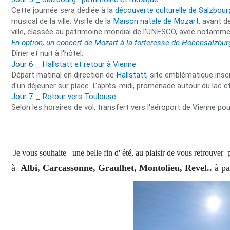
Cette journée sera dédiée à la
découverte culturelle de Salzbour
musical de la ville. Visite de la
Maison natale de Mozart
, avant d
ville, classée au patrimoine mondial de l'UNESCO, avec notammen
En option, un concert de Mozart à la forteresse de Hohensalzburg
Dîner et nuit à l'hôtel.
Jour 6 _ Hallstatt et retour à Vienne
Départ matinal en direction de
Hallstatt,
site emblématique inscr
d'un déjeuner sur place. L'après-midi, promenade autour du lac et d
Jour 7 _ Retour vers Toulouse
Selon les horaires de vol, transfert vers l'aéroport de Vienne pou
Je vous souhaite une belle fin d' été, au plaisir de vous retrouver
à
Albi, Carcassonne, Graulhet, Montolieu, Revel..
à pa