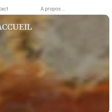
tact
A propos ...
ACCUEIL