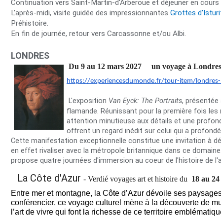
Continuation vers Saint-Martin-d'Arberoue et déjeuner en cours 
L'après-midi, visite guidée des impressionnantes
Grottes d'Istur
Préhistoire.
En fin de journée, retour vers Carcassonne et/ou Albi.
LONDRES
Du 9 au 12 mars 2027 un voyage à Londres p
https://experiencesdumonde.fr/
tour-item/londres
L'exposition
Van Eyck: The Portraits
, présentée 
flamande. Réunissant pour la première fois les n
attention minutieuse aux détails et une profo
offrent un regard inédit sur celui qui a profond
Cette manifestation exceptionnelle constitue une invitation à d
en effet rivaliser avec la métropole britannique dans ce domaine.
propose quatre journées d'immersion au coeur de l'histoire de l'
La Côte d'Azur
- Verdié voyages art et histoire du
18 au 24
Entre mer et montagne, la Côte d’Azur dévoile ses paysages 
conférencier, ce voyage culturel mène à la découverte de musé
l’art de vivre qui font la richesse de ce territoire emblémati