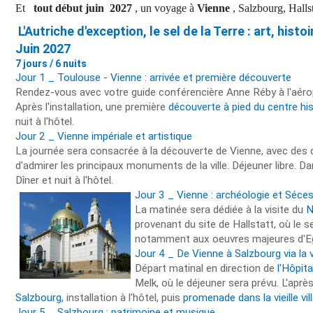
Et
tout début juin 2027
, un voyage à
Vienne
, Salzbourg, Halls
L'Autriche d'exception, le sel de la Terre : art, hist
Juin 2027
7 jours / 6 nuits
Jour 1 _ Toulouse - Vienne : arrivée et première découverte
Rendez-vous avec votre guide conférencière Anne Réby à l'aéropo
Après l'installation, une première
découverte à pied du centre hi
nuit à l'hôtel.
Jour 2 _ Vienne impériale et artistique
La journée sera consacrée à la découverte de Vienne, avec des
d'admirer les principaux monuments de la ville. Déjeuner libre. Da
Dîner et nuit à l'hôtel.
Jour 3 _ Vienne : archéologie et Séc
La matinée sera dédiée à la visite du
N
provenant du site de Hallstatt, où le se
notamment aux oeuvres majeures d'Egon 
Jour 4 _ De Vienne à Salzbourg via la 
Départ matinal en direction de
l'Hôpit
Melk, où le déjeuner sera prévu. L'aprè
Salzbourg
, installation à l'hôtel, puis
promenade dans la vieille vil
Jour 5 _ Salzbourg : patrimoine et musique