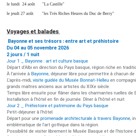
le lundi 24 août "La Castille"
le jeudi 27 août "les Très Riches Heures du Duc de Berry"
Voyages et balades
Bayonne et ses trésors : entre art et préhistoire
Du 04 au 05 novembre 2026
2 jours / 1 nuit
Jour 1 _ Bayonne : art et culture basque
Départ d'Albi en direction du Pays basque, région riche en tradit
À l'arrivée à
Bayonne
, déjeuner libre pour permettre à chacun de 
L'après-midi,
visite guidée du Musée Bonnat-Helleu
en compagnie
grands maîtres anciens aux artistes du XIXe siècle.
Temps libre ensuite pour flâner dans les charmantes ruelles d
Installation à l'hôtel en fin de journée. Dîner à l'hôtel et nuit.
Jour 2 _ Préhistoire et patrimoine du Pays basque
Petit-déjeuner à l'hôtel.
Départ pour une
promenade architecturale à travers Bayonne
, 
emblématique de l'art gothique dans la région.
Possibilité de visiter librement le Musée Basque et de l'histoire 