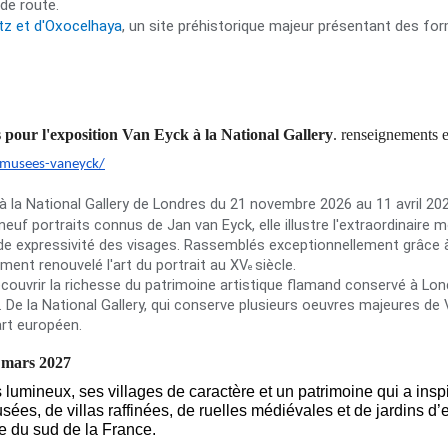
de route.
itz et d'Oxocelhaya
, un site préhistorique majeur présentant des fo
our l'exposition Van Eyck à la National Gallery
. renseignements e
-musees-
vaneyck/
à la National Gallery de Londres du 21 novembre 2026 au 11 avril 202
euf portraits connus de Jan van Eyck, elle illustre l'extraordinaire 
nde expressivité des visages. Rassemblés exceptionnellement grâce 
ément renouvelé l'art du portrait au XV
siècle.
e
écouvrir la richesse du patrimoine artistique flamand conservé à Lo
 De la National Gallery, qui conserve plusieurs oeuvres majeures de 
art européen.
 mars 2027
lumineux, ses villages de caractère et un patrimoine qui a insp
es, de villas raffinées, de ruelles médiévales et de jardins d’ex
que du sud de la France.