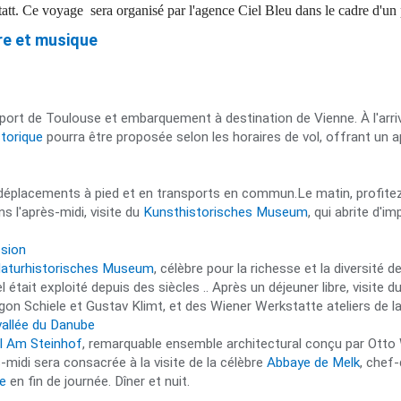
tatt. Ce voyage sera organisé par l'agence Ciel Bleu dans le cadre d'un 
oire et musique
rt de Toulouse et embarquement à destination de Vienne. À l'arrivée
storique
pourra être proposée selon les horaires de vol, offrant un ap
 déplacements à pied et en transports en commun.Le matin, profite
ns l'après-midi, visite du
Kunsthistorisches Museum
, qui abrite d'i
ession
aturhistorisches Museum
, célèbre pour la richesse et la diversité d
l était exploité depuis des siècles .. Après un déjeuner libre, visite d
Schiele et Gustav Klimt, et des Wiener Werkstatte ateliers de la Sé
vallée du Danube
al Am Steinhof
, remarquable ensemble architectural conçu par Otto W
s-midi sera consacrée à la visite de la célèbre
Abbaye de Melk
, chef
le
en fin de journée. Dîner et nuit.